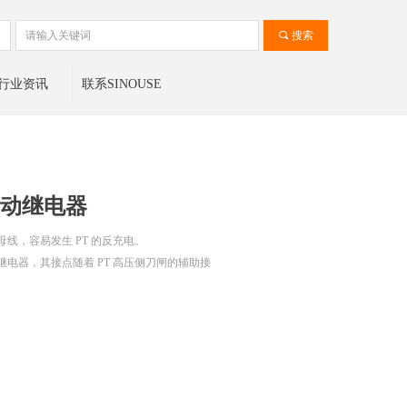
끠
搜索
行业资讯
联系SINOUSE
 重动继电器
母线，容易发生 PT 的反充电。
继电器，其接点随着 PT 高压侧刀闸的辅助接